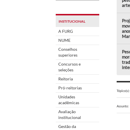
arte
Proj
INSTITUCIONAL
mov
anos
A FURG
Mar
NUME
Conselhos
Pesc
superiores
mor
trad
Concursos e
inte
seleções
Reitoria
Pró-reitorias
Tópico(s):
Unidades
acadêmicas
Assunto:
Avaliação
institucional
Gestão da