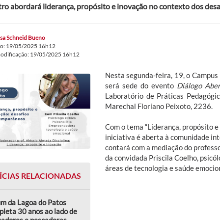
ro abordará liderança, propósito e inovação no contexto dos de
ssa Schneid Bueno
do: 19/05/2025 16h12
modificação: 19/05/2025 16h12
Nesta segunda-feira, 19, o Campu
será sede do evento
Diálogo Abe
Laboratório de Práticas Pedagógic
Marechal Floriano Peixoto, 2236.
Com o tema “Liderança, propósito e
iniciativa é aberta à comunidade in
contará com a mediação do professo
da convidada Priscila Coelho, psicó
áreas de tecnologia e saúde emocion
ÍCIAS RELACIONADAS
um da Lagoa do Patos
leta 30 anos ao lado de
cadores e pescadoras