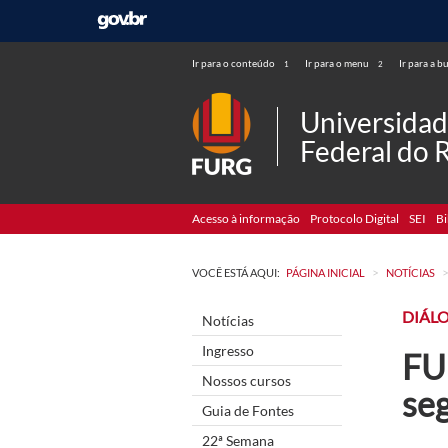
Ir para o conteúdo
Ir para o menu
Ir para a b
1
2
Universida
Federal do 
Acesso à informação
Protocolo Digital
SEI
Bi
>
VOCÊ ESTÁ AQUI:
PÁGINA INICIAL
NOTÍCIAS
DIÁL
Notícias
Ingresso
FU
Nossos cursos
seg
Guia de Fontes
22ª Semana