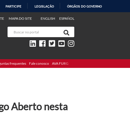
PARTICIPE
LEGISLAÇÃO
ÓRGÃOS DO GOVERNO
TE
MAPA DO SITE
ENGLISH
ESPAÑOL
guntas frequentes
Fale conosco
AVA FURG
go Aberto nesta