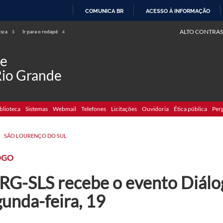
COMUNICA BR
ACESSO À INFORMAÇÃO
IR
ALTO CONTRAS
usca
Ir para o rodapé
3
4
PARA
O
de
CONTEÚDO
Rio Grande
blioteca
Sistemas
Webmail
Telefones
Licitações
Ouvidoria
Ética pública
Per
>
SÃO LOURENÇO DO SUL
OGO
RG-SLS recebe o evento Diálo
unda-feira, 19