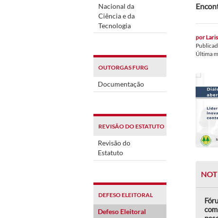
Encont
Nacional da
Ciência e da
Tecnologia
por
Lari
Publica
Última 
OUTORGAS FURG
Documentação
REVISÃO DO ESTATUTO
Revisão do
Estatuto
NOT
DEFESO ELEITORAL
Fór
comp
Defeso Eleitoral
pes