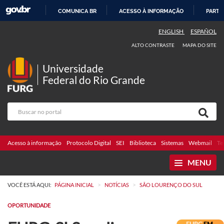
COMUNICA BR
ACESSO À INFORMAÇÃO
PARTI
IR
ENGLISH
ESPAÑOL
PARA
ALTO CONTRASTE
MAPA DO SITE
O
CONTEÚDO
Universidade
Federal do Rio Grande
Acesso à informação
Protocolo Digital
SEI
Biblioteca
Sistemas
Webmail
Te
MENU
>
>
VOCÊ ESTÁ AQUI:
PÁGINA INICIAL
NOTÍCIAS
SÃO LOURENÇO DO SUL
OPORTUNIDADE