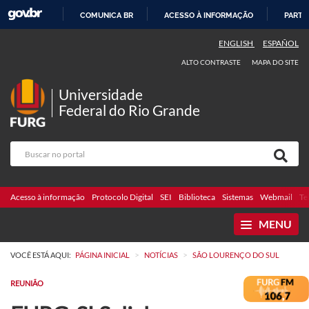
COMUNICA BR
ACESSO À INFORMAÇÃO
PARTI
IR
ENGLISH
ESPAÑOL
PARA
ALTO CONTRASTE
MAPA DO SITE
O
CONTEÚDO
Universidade
Federal do Rio Grande
Acesso à informação
Protocolo Digital
SEI
Biblioteca
Sistemas
Webmail
Te
MENU
>
>
VOCÊ ESTÁ AQUI:
PÁGINA INICIAL
NOTÍCIAS
SÃO LOURENÇO DO SUL
REUNIÃO