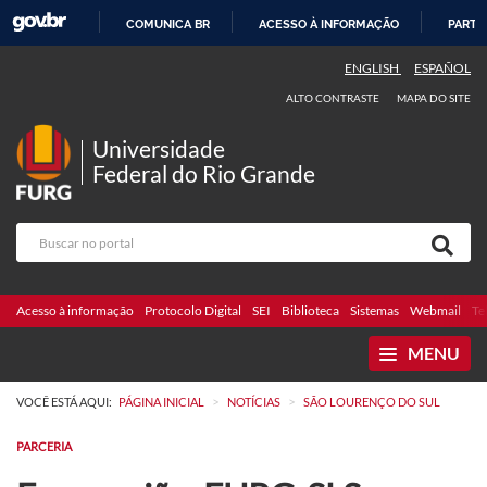
COMUNICA BR
ACESSO À INFORMAÇÃO
PARTI
IR
ENGLISH
ESPAÑOL
PARA
ALTO CONTRASTE
MAPA DO SITE
O
CONTEÚDO
Universidade
Federal do Rio Grande
Acesso à informação
Protocolo Digital
SEI
Biblioteca
Sistemas
Webmail
Te
MENU
>
>
VOCÊ ESTÁ AQUI:
PÁGINA INICIAL
NOTÍCIAS
SÃO LOURENÇO DO SUL
PARCERIA