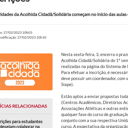
vidades da Acolhida Cidadã/Solidária começam no início das aula
do: 27/02/2023 10h03
modificação: 27/02/2023 10h10
Nesta sexta-feira, 3, encerra o pra
Acolhida Cidadã/Solidária do 1º se
realizadas na página do Sistema de 
Para efetuar a inscrição, é necessár
deve possuir um coordenador, com ví
Siape).
Estão aptos a enviar propostas toda
(Centros Acadêmicos, Diretórios Ac
ÍCIAS RELACIONADAS
Associações Atléticas e outras ent
qualquer fase do curso de graduação
conjunto com a sua respectiva Uni
rições para estudantes
curso. A expectativa da organizaçã
desejam colaborar na