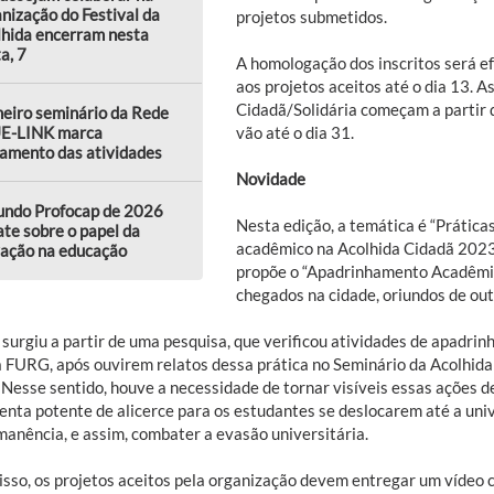
nização do Festival da
projetos submetidos.
lhida encerram nesta
a, 7
A homologação dos inscritos será ef
aos projetos aceitos até o dia 13. A
Cidadã/Solidária começam a partir d
eiro seminário da Rede
vão até o dia 31.
E-LINK marca
amento das atividades
Novidade
undo Profocap de 2026
Nesta edição, a temática é “Prática
te sobre o papel da
acadêmico na Acolhida Cidadã 2023”
vação na educação
propõe o “Apadrinhamento Acadêmic
chegados na cidade, oriundos de outr
 surgiu a partir de uma pesquisa, que verificou atividades de apadri
a FURG, após ouvirem relatos dessa prática no Seminário da Acolhida 
. Nesse sentido, houve a necessidade de tornar visíveis essas ações
enta potente de alicerce para os estudantes se deslocarem até a uni
manência, e assim, combater a evasão universitária.
isso, os projetos aceitos pela organização devem entregar um vídeo