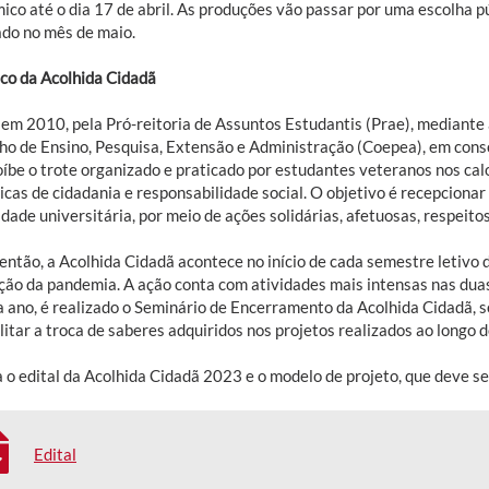
co até o dia 17 de abril. As produções vão passar por uma escolha pú
ado no mês de maio.
ico da Acolhida Cidadã
 em 2010, pela Pró-reitoria de Assuntos Estudantis (Prae), mediant
ho de Ensino, Pesquisa, Extensão e Administração (Coepea), em con
oíbe o trote organizado e praticado por estudantes veteranos nos calo
icas de cidadania e responsabilidade social. O objetivo é recepcionar
ade universitária, por meio de ações solidárias, afetuosas, respeito
então, a Acolhida Cidadã acontece no início de cada semestre letivo
ção da pandemia. A ação conta com atividades mais intensas nas duas
a ano, é realizado o Seminário de Encerramento da Acolhida Cidadã, 
litar a troca de saberes adquiridos nos projetos realizados ao longo d
 o edital da Acolhida Cidadã 2023 e o modelo de projeto, que deve se
Edital