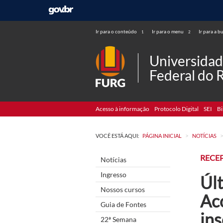
Ir para o conteúdo
Ir para o menu
Ir para a b
1
2
Universida
Federal do 
Acesso à informação
Protocolo Digital
SEI
Bi
>
VOCÊ ESTÁ AQUI:
PÁGINA INICIAL
NOTÍCIAS
RECE
Notícias
Ingresso
Últ
Nossos cursos
Ac
Guia de Fontes
ins
22ª Semana