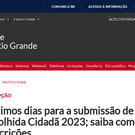
COMUNICA BR
ACESSO À INFORMAÇÃO
IR
ALTO CONTRAS
usca
Ir para o rodapé
3
4
PARA
O
de
CONTEÚDO
Rio Grande
blioteca
Sistemas
Webmail
Telefones
Licitações
Ouvidoria
Ética pública
Per
>
INSTITUCIONAL
PÇÃO
imos dias para a submissão de
olhida Cidadã 2023; saiba com
crições