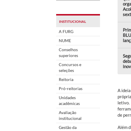
orga
Aco
sext
INSTITUCIONAL
Prim
A FURG
BLU
lanç
NUME
Conselhos
superiores
Seg
deba
Concursos e
ino
seleções
Reitoria
Pró-reitorias
A ideia
própri
Unidades
letivo
acadêmicas
ferram
Avaliação
de per
institucional
Além d
Gestão da