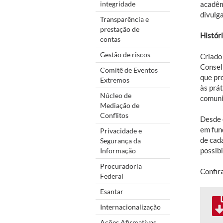
integridade
acadêmi
divulg
Transparência e
prestação de
Histór
contas
Gestão de riscos
Criado
Consel
Comitê de Eventos
que pr
Extremos
às prát
Núcleo de
comunid
Mediação de
Conflitos
Desde 
em fun
Privacidade e
de cad
Segurança da
possibi
Informação
Procuradoria
Confira
Federal
Esantar
Internacionalização
Ações Afirmativas,