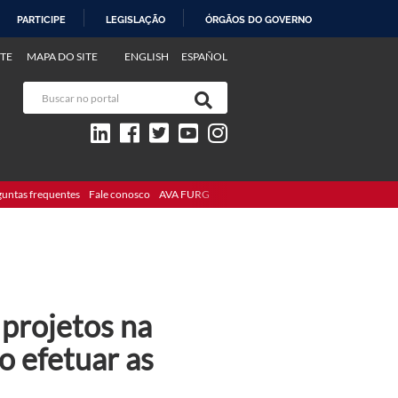
PARTICIPE
LEGISLAÇÃO
ÓRGÃOS DO GOVERNO
TE
MAPA DO SITE
ENGLISH
ESPAÑOL
guntas frequentes
Fale conosco
AVA FURG
 projetos na
o efetuar as