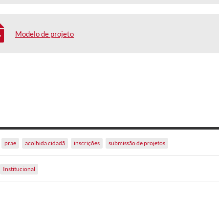
Modelo de projeto
prae
acolhida cidadã
inscrições
submissão de projetos
Institucional