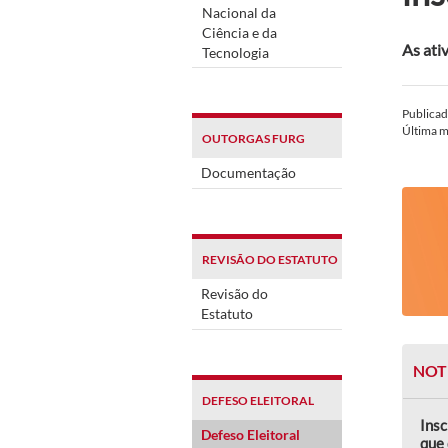
Nacional da
Ciência e da
As ati
Tecnologia
Publica
Última 
OUTORGAS FURG
Documentação
REVISÃO DO ESTATUTO
Revisão do
Estatuto
NOT
DEFESO ELEITORAL
Insc
Defeso Eleitoral
que 