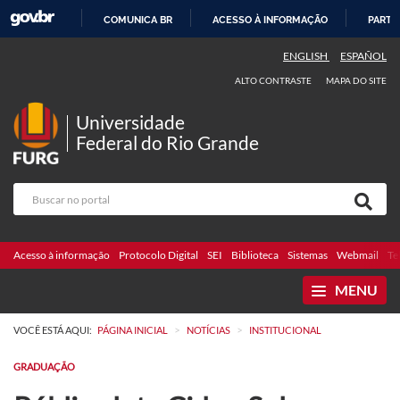
COMUNICA BR
ACESSO À INFORMAÇÃO
PARTI
IR
ENGLISH
ESPAÑOL
PARA
ALTO CONTRASTE
MAPA DO SITE
O
CONTEÚDO
Universidade
Federal do Rio Grande
Acesso à informação
Protocolo Digital
SEI
Biblioteca
Sistemas
Webmail
Te
MENU
>
>
VOCÊ ESTÁ AQUI:
PÁGINA INICIAL
NOTÍCIAS
INSTITUCIONAL
GRADUAÇÃO