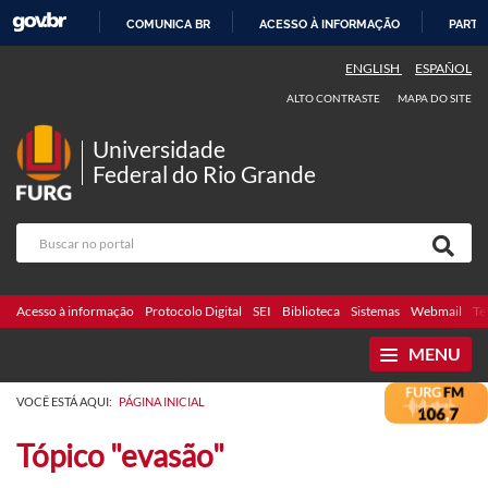
COMUNICA BR
ACESSO À INFORMAÇÃO
PARTI
IR
ENGLISH
ESPAÑOL
PARA
ALTO CONTRASTE
MAPA DO SITE
O
CONTEÚDO
Universidade
Federal do Rio Grande
Acesso à informação
Protocolo Digital
SEI
Biblioteca
Sistemas
Webmail
Te
MENU
VOCÊ ESTÁ AQUI:
PÁGINA INICIAL
Tópico "evasão"