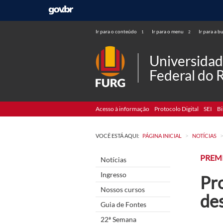
Ir para o conteúdo
Ir para o menu
Ir para a b
1
2
Universida
Federal do 
Acesso à informação
Protocolo Digital
SEI
Bi
>
VOCÊ ESTÁ AQUI:
PÁGINA INICIAL
NOTÍCIAS
PREM
Notícias
Ingresso
Pro
Nossos cursos
de
Guia de Fontes
22ª Semana