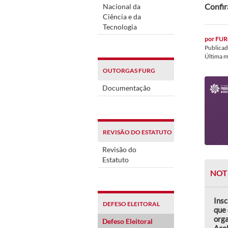
Confir
Nacional da
Ciência e da
Tecnologia
por
FUR
Publica
Última 
OUTORGAS FURG
Documentação
REVISÃO DO ESTATUTO
Revisão do
Estatuto
NOT
Insc
DEFESO ELEITORAL
que 
orga
Defeso Eleitoral
Aco