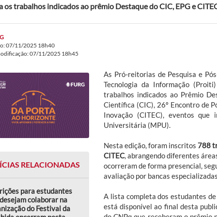
a os trabalhos indicados ao prêmio Destaque do CIC, EPG e CITE
G
do: 07/11/2025 18h40
modificação: 07/11/2025 18h45
As Pró-reitorias de Pesquisa e Pó
Tecnologia da Informação (Proiti
trabalhos indicados ao Prêmio De
Científica (CIC), 26º Encontro de
Inovação (CITEC), eventos que 
Universitária (MPU).
Nesta edição, foram inscritos
788 t
CITEC
, abrangendo diferentes áre
ÍCIAS RELACIONADAS
ocorreram de forma presencial, seg
avaliação por bancas especializadas
rições para estudantes
A lista completa dos estudantes d
desejam colaborar na
está disponível ao final desta publ
nização do Festival da
do CNPq que receberam o prêmio 
lhida encerram nesta