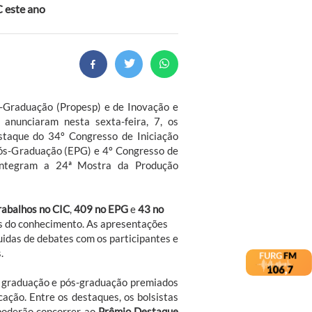
C este ano
s-Graduação (Propesp) e de Inovação e
) anunciaram nesta sexta-feira, 7, os
staque do 34º Congresso de Iniciação
 Pós-Graduação (EPG) e 4º Congresso de
integram a 24ª Mostra da Produção
rabalhos no CIC
,
409 no EPG
e
43 no
as do conhecimento. As apresentações
uidas de debates com os participantes e
.
e graduação e pós-graduação premiados
icação. Entre os destaques, os bolsistas
poderão concorrer ao
Prêmio Destaque