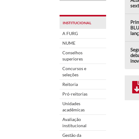
sext
Prim
INSTITUCIONAL
BLU
lanç
A FURG
NUME
Seg
Conselhos
deba
superiores
ino
Concursos e
seleções
Reitoria
Pró-reitorias
Unidades
acadêmicas
Avaliação
institucional
Gestão da