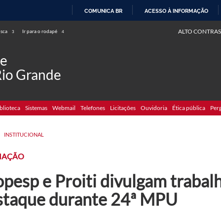
COMUNICA BR
ACESSO À INFORMAÇÃO
IR
ALTO CONTRAS
usca
Ir para o rodapé
3
4
PARA
O
de
CONTEÚDO
Rio Grande
blioteca
Sistemas
Webmail
Telefones
Licitações
Ouvidoria
Ética pública
Per
>
INSTITUCIONAL
IAÇÃO
pesp e Proiti divulgam trabal
staque durante 24ª MPU