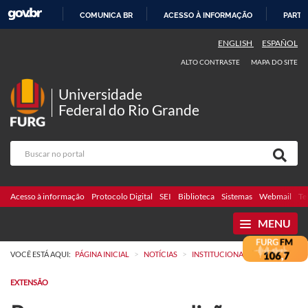
COMUNICA BR
ACESSO À INFORMAÇÃO
PARTI
IR
ENGLISH
ESPAÑOL
PARA
ALTO CONTRASTE
MAPA DO SITE
O
CONTEÚDO
Universidade
Federal do Rio Grande
Acesso à informação
Protocolo Digital
SEI
Biblioteca
Sistemas
Webmail
Te
MENU
>
>
VOCÊ ESTÁ AQUI:
PÁGINA INICIAL
NOTÍCIAS
INSTITUCIONAL
EXTENSÃO