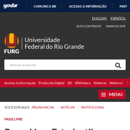
COMUNICA BR
ACESSO À INFORMAÇÃO
PARTI
IR
ENGLISH
ESPAÑOL
PARA
ALTO CONTRASTE
MAPA DO SITE
O
CONTEÚDO
Universidade
Federal do Rio Grande
Acesso à informação
Protocolo Digital
SEI
Biblioteca
Sistemas
Webmail
Te
MENU
>
>
VOCÊ ESTÁ AQUI:
PÁGINA INICIAL
NOTÍCIAS
INSTITUCIONAL
PASSE LIVRE