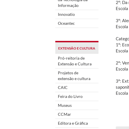
2º: Da
Informação
Escola
Innovatio
3º: Ale
Oceantec
Escola
Catego
1º: Eco
EXTENSÃO E CULTURA
Escola
Pró-reitoria de
2º: Ve
Extensão e Cultura
Escola
Projetos de
extensão e cultura
3º: Ex
saponi
CAIC
Escola
Feira do Livro
Museus
CCMar
Editora e Gráfica