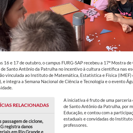
as 16 e 17 de outubro, o campus FURG-SAP recebeu a 17ª Mostra de C
de Santo Antônio da Patrulha no incentivo à cultura científica nas e
ão vinculada ao Instituto de Matemática, Estatística e Física (IMEF)
, e integra a Semana Nacional de Ciência e Tecnologia e o evento Ág
sidade.
A iniciativa é fruto de uma parceri
ÍCIAS RELACIONADAS
de Santo Antônio da Patrulha, por m
Educação, e contou com a participaç
estaduais e convidadas do Instituto
 passagem de ciclone,
professores.
G registra danos
riais em Rio Grande e