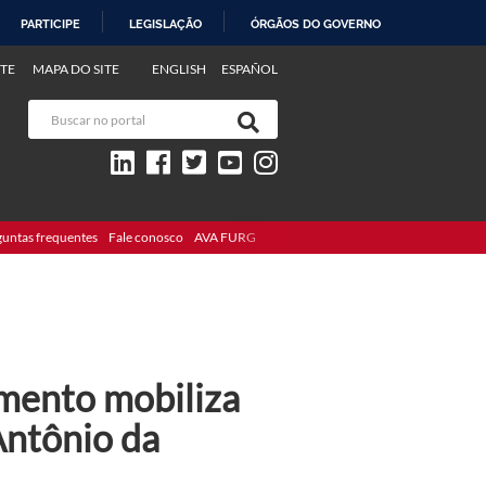
PARTICIPE
LEGISLAÇÃO
ÓRGÃOS DO GOVERNO
TE
MAPA DO SITE
ENGLISH
ESPAÑOL
guntas frequentes
Fale conosco
AVA FURG
mento mobiliza
Antônio da