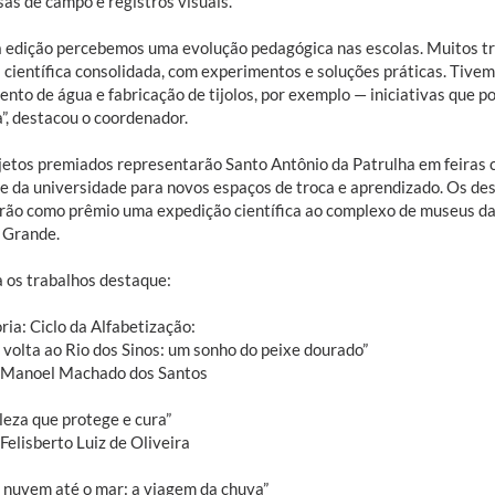
as de campo e registros visuais.
a edição percebemos uma evolução pedagógica nas escolas. Muitos t
a científica consolidada, com experimentos e soluções práticas. Tive
ento de água e fabricação de tijolos, por exemplo — iniciativas que 
”, destacou o coordenador.
jetos premiados representarão Santo Antônio da Patrulha em feiras c
 e da universidade para novos espaços de troca e aprendizado. Os de
rão como prêmio uma expedição científica ao complexo de museus da
 Grande.
a os trabalhos destaque:
ia: Ciclo da Alfabetização:
 volta ao Rio dos Sinos: um sonho do peixe dourado”
 Manoel Machado dos Santos
leza que protege e cura”
Felisberto Luiz de Oliveira
a nuvem até o mar: a viagem da chuva”