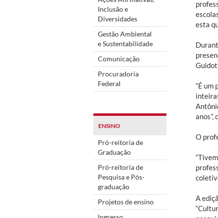
profes
Inclusão e
escola
Diversidades
esta q
Gestão Ambiental
e Sustentabilidade
Durant
presen
Comunicação
Guidott
Procuradoria
Federal
“É um p
inteira
Antôni
anos”, 
ENSINO
O prof
Pró-reitoria de
Graduação
“Tivem
profes
Pró-reitoria de
Pesquisa e Pós-
coleti
graduação
A ediç
Projetos de ensino
“Cultu
Ingresso