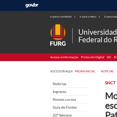
Ir para o conteúdo
Ir para o menu
Ir para a b
1
2
Universida
Federal do 
Acesso à informação
Protocolo Digital
SEI
Bi
>
VOCÊ ESTÁ AQUI:
PÁGINA INICIAL
NOTÍCIAS
SNCT
Notícias
Ingresso
Mo
Nossos cursos
es
Guia de Fontes
Pa
22ª Semana