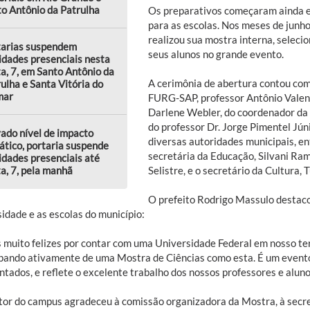
o Antônio da Patrulha
Os preparativos começaram ainda e
para as escolas. Nos meses de junho,
realizou sua mostra interna, seleci
tarias suspendem
seus alunos no grande evento.
idades presenciais nesta
a, 7, em Santo Antônio da
A cerimônia de abertura contou com
ulha e Santa Vitória do
mar
FURG-SAP, professor Antônio Valent
Darlene Webler, do coordenador da 
do professor Dr. Jorge Pimentel Jún
ado nível de impacto
diversas autoridades municipais, en
ático, portaria suspende
secretária da Educação, Silvani Ram
idades presenciais até
a, 7, pela manhã
Selistre, e o secretário da Cultura,
O prefeito Rodrigo Massulo destaco
idade e as escolas do município:
 muito felizes por contar com uma Universidade Federal em nosso ter
ipando ativamente de uma Mostra de Ciências como esta. É um event
tados, e reflete o excelente trabalho dos nossos professores e aluno
tor do campus agradeceu à comissão organizadora da Mostra, à secre