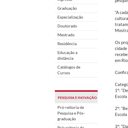
pesquis
Graduação
“A cad
Especialização
cultur
tratam
Doutorado
Mostra
Mestrado
Os pro
Residência
cidade
Educação a
recebe
distância
em Rio
Catálogos de
Confir
Cursos
Categor
1º: “De
Escola
PESQUISA E INOVAÇÃO
Pró-reitoria de
2º: “Be
Pesquisa e Pós-
Escola 
graduação
3º: “D
Pró-reitoria de