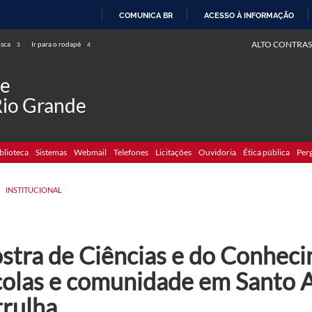
COMUNICA BR
ACESSO À INFORMAÇÃO
IR
ALTO CONTRAS
usca
Ir para o rodapé
3
4
PARA
O
de
CONTEÚDO
Rio Grande
blioteca
Sistemas
Webmail
Telefones
Licitações
Ouvidoria
Ética pública
Per
>
INSTITUCIONAL
stra de Ciências e do Conheci
colas e comunidade em Santo 
trulha