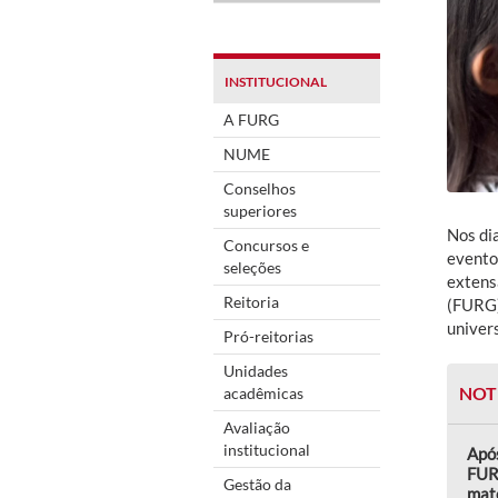
INSTITUCIONAL
A FURG
NUME
Conselhos
superiores
Nos di
Concursos e
evento 
seleções
extens
Reitoria
(FURG)
univer
Pró-reitorias
Unidades
NOT
acadêmicas
Avaliação
institucional
Após
FUR
Gestão da
mate