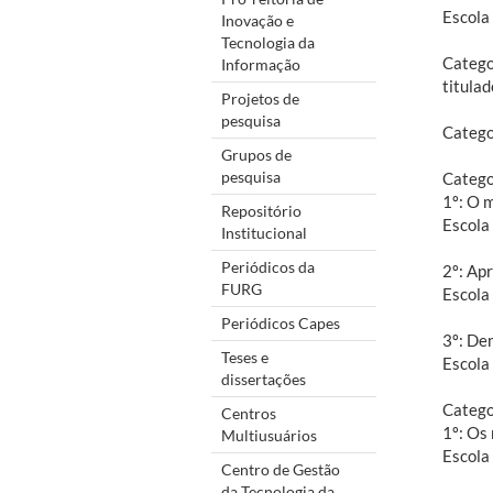
Escola
Inovação e
Tecnologia da
Catego
Informação
titula
Projetos de
pesquisa
Catego
Grupos de
pesquisa
Catego
1º: O 
Repositório
Escola
Institucional
Periódicos da
2º: Ap
FURG
Escola
Periódicos Capes
3º: De
Teses e
Escola
dissertações
Catego
Centros
1º: Os
Multiusuários
Escola
Centro de Gestão
da Tecnologia da