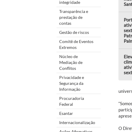
integridade
Sant
Transparência e
prestação de
Por
contas
ativ
sext
Gestão de riscos
Patr
Pal
Comitê de Eventos
Extremos
Elev
Núcleo de
clim
Mediação de
ativ
Conflitos
sext
Privacidade e
Segurança da
Informação
univers
Procuradoria
“Somos
Federal
partic
Esantar
apresen
Internacionalização
O Dire
Ações Afirmativas,