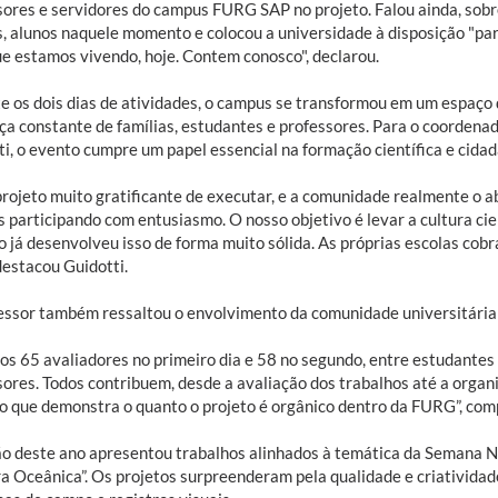
sores e servidores do campus FURG SAP no projeto. Falou ainda, sobr
s, alunos naquele momento e colocou a universidade à disposição "pa
ue estamos vivendo, hoje. Contem conosco", declarou.
e os dois dias de atividades, o campus se transformou em um espaço 
ça constante de famílias, estudantes e professores. Para o coordenad
i, o evento cumpre um papel essencial na formação científica e cidad
rojeto muito gratificante de executar, e a comunidade realmente o ab
s participando com entusiasmo. O nosso objetivo é levar a cultura cie
o já desenvolveu isso de forma muito sólida. As próprias escolas cob
destacou Guidotti.
essor também ressaltou o envolvimento da comunidade universitária 
os 65 avaliadores no primeiro dia e 58 no segundo, entre estudantes
sores. Todos contribuem, desde a avaliação dos trabalhos até a organ
vo que demonstra o quanto o projeto é orgânico dentro da FURG”, com
ão deste ano apresentou trabalhos alinhados à temática da Semana Na
ra Oceânica”. Os projetos surpreenderam pela qualidade e criativida