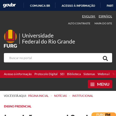
COMUNICA BR
ACESSO À INFORMAÇÃO
PARTI
IR
ENGLISH
ESPAÑOL
PARA
ALTO CONTRASTE
MAPA DO SITE
O
CONTEÚDO
Universidade
Federal do Rio Grande
Acesso à informação
Protocolo Digital
SEI
Biblioteca
Sistemas
Webmail
Te
MENU
>
>
VOCÊ ESTÁ AQUI:
PÁGINA INICIAL
NOTÍCIAS
INSTITUCIONAL
ENSINO PRESENCIAL