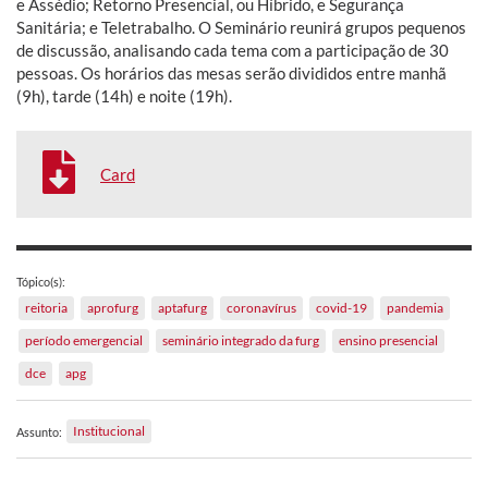
e Assédio; Retorno Presencial, ou Híbrido, e Segurança
Sanitária; e Teletrabalho. O Seminário reunirá grupos pequenos
de discussão, analisando cada tema com a participação de 30
pessoas. Os horários das mesas serão divididos entre manhã
(9h), tarde (14h) e noite (19h).
Card
Tópico(s):
reitoria
aprofurg
aptafurg
coronavírus
covid-19
pandemia
período emergencial
seminário integrado da furg
ensino presencial
dce
apg
Institucional
Assunto: