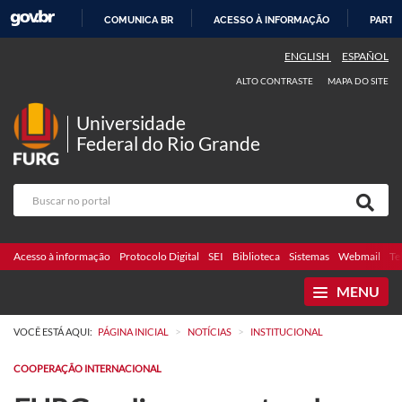
COMUNICA BR
ACESSO À INFORMAÇÃO
PARTI
IR
ENGLISH
ESPAÑOL
PARA
ALTO CONTRASTE
MAPA DO SITE
O
CONTEÚDO
Universidade
Federal do Rio Grande
Acesso à informação
Protocolo Digital
SEI
Biblioteca
Sistemas
Webmail
Te
MENU
>
>
VOCÊ ESTÁ AQUI:
PÁGINA INICIAL
NOTÍCIAS
INSTITUCIONAL
COOPERAÇÃO INTERNACIONAL