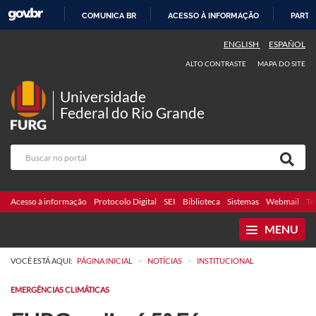
COMUNICA BR
ACESSO À INFORMAÇÃO
PARTI
IR
ENGLISH
ESPAÑOL
PARA
ALTO CONTRASTE
MAPA DO SITE
O
CONTEÚDO
Universidade
Federal do Rio Grande
Acesso à informação
Protocolo Digital
SEI
Biblioteca
Sistemas
Webmail
Te
MENU
>
>
VOCÊ ESTÁ AQUI:
PÁGINA INICIAL
NOTÍCIAS
INSTITUCIONAL
EMERGÊNCIAS CLIMÁTICAS