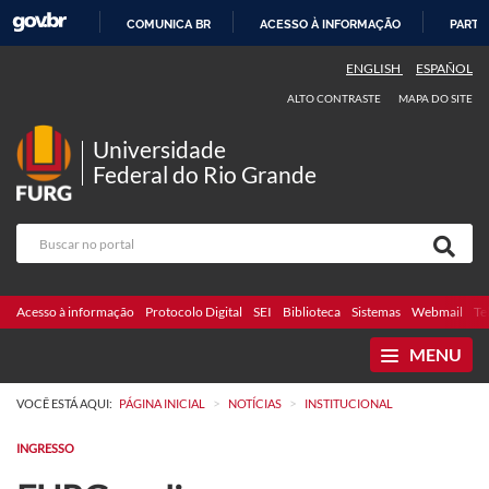
COMUNICA BR
ACESSO À INFORMAÇÃO
PARTI
IR
ENGLISH
ESPAÑOL
PARA
ALTO CONTRASTE
MAPA DO SITE
O
CONTEÚDO
Universidade
Federal do Rio Grande
Acesso à informação
Protocolo Digital
SEI
Biblioteca
Sistemas
Webmail
Te
MENU
>
>
VOCÊ ESTÁ AQUI:
PÁGINA INICIAL
NOTÍCIAS
INSTITUCIONAL
INGRESSO