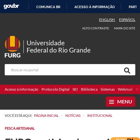
COMUNICA BR
ACESSO À INFORMAÇÃO
PARTI
IR
ENGLISH
ESPAÑOL
PARA
ALTO CONTRASTE
MAPA DO SITE
O
CONTEÚDO
Universidade
Federal do Rio Grande
Acesso à informação
Protocolo Digital
SEI
Biblioteca
Sistemas
Webmail
Te
MENU
>
>
VOCÊ ESTÁ AQUI:
PÁGINA INICIAL
NOTÍCIAS
INSTITUCIONAL
PESCA ARTESANAL