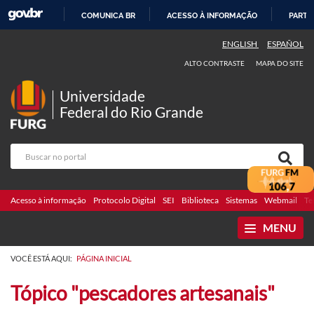
COMUNICA BR
ACESSO À INFORMAÇÃO
PARTI
IR
ENGLISH
ESPAÑOL
PARA
ALTO CONTRASTE
MAPA DO SITE
O
CONTEÚDO
Universidade
Federal do Rio Grande
Acesso à informação
Protocolo Digital
SEI
Biblioteca
Sistemas
Webmail
Te
MENU
VOCÊ ESTÁ AQUI:
PÁGINA INICIAL
Tópico "pescadores artesanais"