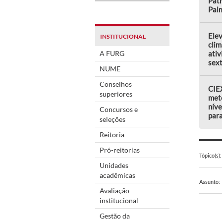
Patr
Pal
Elev
INSTITUCIONAL
clim
A FURG
ativ
sext
NUME
Conselhos
CIEX
superiores
met
níve
Concursos e
par
seleções
Reitoria
Pró-reitorias
Tópico(s):
Unidades
acadêmicas
Assunto:
Avaliação
institucional
Gestão da