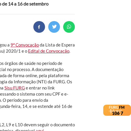
o de 14 a 16 de setembro
lgou a
9ª Convocação
da Lista de Espera
isu) 2020/1 e o
Edital de Convocação
.
s órgãos de saúde no período de
cial no processo. A documentação
ada de forma online, pela plataforma
ogia da Informação (NTI) da FURG. Os
ina
Sisu FURG
e entrar no link
acessando o sistema com seu CPF e e-
o. O período para envio da
nda-feira, 14, e se estende até 16 de
 L2, L9 e L10 devem seguir o documento
onômica, disponível
aqui
.