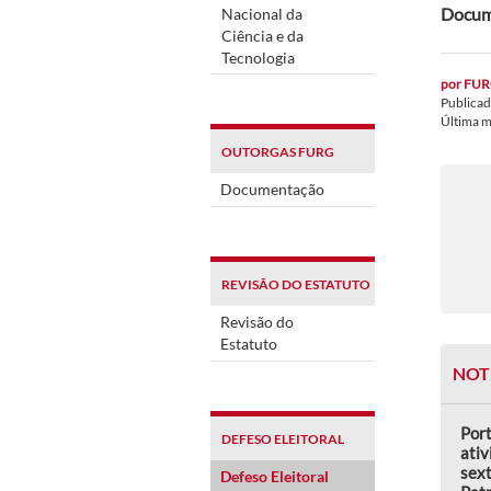
Docume
Nacional da
Ciência e da
Tecnologia
por
FUR
Publica
Última 
OUTORGAS FURG
Documentação
REVISÃO DO ESTATUTO
Revisão do
Estatuto
NOT
Por
DEFESO ELEITORAL
ativ
sext
Defeso Eleitoral