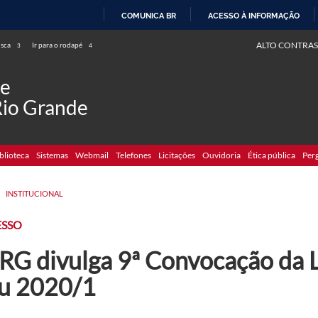
COMUNICA BR
ACESSO À INFORMAÇÃO
IR
ALTO CONTRAS
usca
Ir para o rodapé
3
4
PARA
O
de
CONTEÚDO
Rio Grande
blioteca
Sistemas
Webmail
Telefones
Licitações
Ouvidoria
Ética pública
Per
>
INSTITUCIONAL
ESSO
RG divulga 9ª Convocação da L
su 2020/1