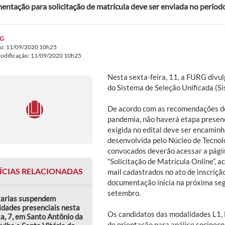
ntação para solicitação de matrícula deve ser enviada no períod
G
do: 11/09/2020 10h25
modificação: 11/09/2020 10h25
Nesta sexta-feira, 11, a FURG divu
do Sistema de Seleção Unificada (S
De acordo com as recomendações do
pandemia, não haverá etapa presen
exigida no edital deve ser encaminh
desenvolvida pelo Núcleo de Tecnol
convocados deverão acessar a pág
“Solicitação de Matrícula Online”, 
ÍCIAS RELACIONADAS
mail cadastrados no ato de inscriçã
documentação inicia na próxima segu
setembro.
tarias suspendem
idades presenciais nesta
Os candidatos das modalidades L1,
a, 7, em Santo Antônio da
de orientação para análise socioec