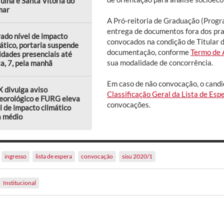
ulha e Santa Vitória do
mar
A Pró-reitoria de Graduação (Progra
entrega de documentos fora dos pra
ado nível de impacto
convocados na condição de Titular d
ático, portaria suspende
documentação, conforme
Termo de 
idades presenciais até
sua modalidade de concorrência.
a, 7, pela manhã
Em caso de não convocação, o candi
 divulga aviso
Classificação Geral da Lista de Es
eorológico e FURG eleva
convocações.
l de impacto climático
a médio
ingresso
lista de espera
convocação
sisu 2020/1
Institucional