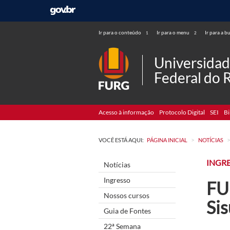
Ir para o conteúdo
Ir para o menu
Ir para a b
1
2
Universida
Federal do 
Acesso à informação
Protocolo Digital
SEI
Bi
>
VOCÊ ESTÁ AQUI:
PÁGINA INICIAL
NOTÍCIAS
INGR
Notícias
Ingresso
FU
Nossos cursos
Si
Guia de Fontes
22ª Semana