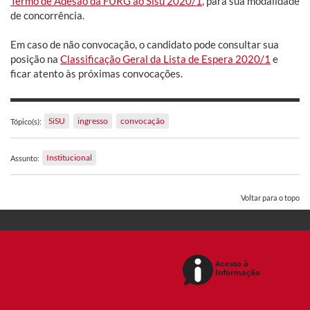
Termo de Adesão da FURG ao Sisu 2020/1
, para sua modalidade
de concorrência.
Em caso de não convocação, o candidato pode consultar sua
posição na
Classificação Geral da Lista de Espera 2020/1
e
ficar atento às próximas convocações.
SiSU
ingresso
convocação
Tópico(s):
Institucional
Assunto:
Voltar para o topo