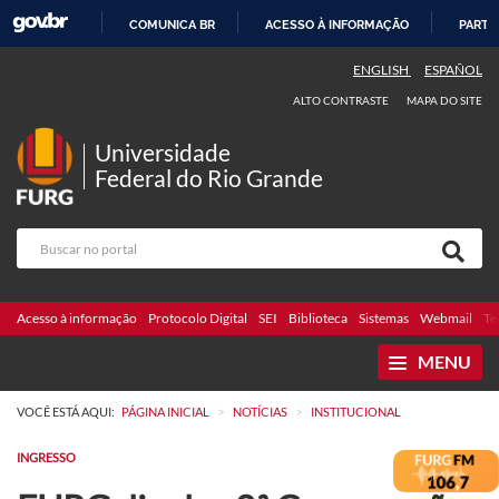
COMUNICA BR
ACESSO À INFORMAÇÃO
PARTI
IR
ENGLISH
ESPAÑOL
PARA
ALTO CONTRASTE
MAPA DO SITE
O
CONTEÚDO
Universidade
Federal do Rio Grande
Acesso à informação
Protocolo Digital
SEI
Biblioteca
Sistemas
Webmail
Te
MENU
>
>
VOCÊ ESTÁ AQUI:
PÁGINA INICIAL
NOTÍCIAS
INSTITUCIONAL
INGRESSO