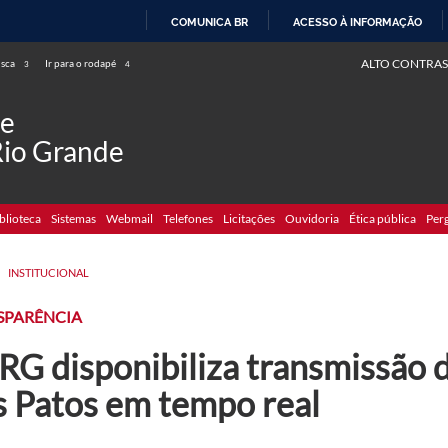
COMUNICA BR
ACESSO À INFORMAÇÃO
IR
ALTO CONTRAS
usca
Ir para o rodapé
3
4
PARA
O
de
CONTEÚDO
Rio Grande
blioteca
Sistemas
Webmail
Telefones
Licitações
Ouvidoria
Ética pública
Per
>
INSTITUCIONAL
SPARÊNCIA
G disponibiliza transmissão d
s Patos em tempo real