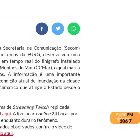
da Secretaria de Comunicação (Secom)
Extremos da FURG, desenvolveu uma
em tempo real do linígrafo instalado
o Meninos do Mar (CCMar), o qual marca
os. A informação é uma importante
ondição atual de inundação da cidade
limático que atinge o Estado desde o
rma de
Streaming Twitch,
replicada
l aqui
. A live ficará
online
24 horas por
, enquanto durar o fenômeno.
dados observados, confira o vídeo de
do aqui
.