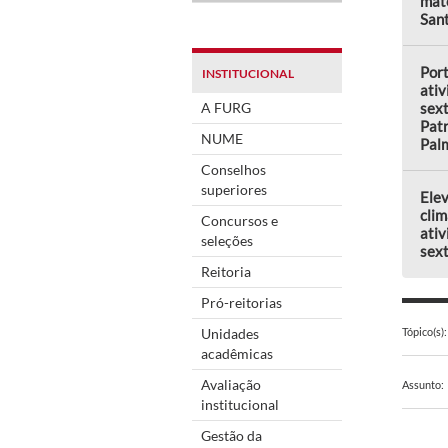
mate
Sant
Por
INSTITUCIONAL
ativ
A FURG
sext
Patr
NUME
Pal
Conselhos
superiores
Elev
clim
Concursos e
ativ
seleções
sext
Reitoria
Pró-reitorias
Unidades
Tópico(s):
acadêmicas
Avaliação
Assunto:
institucional
Gestão da