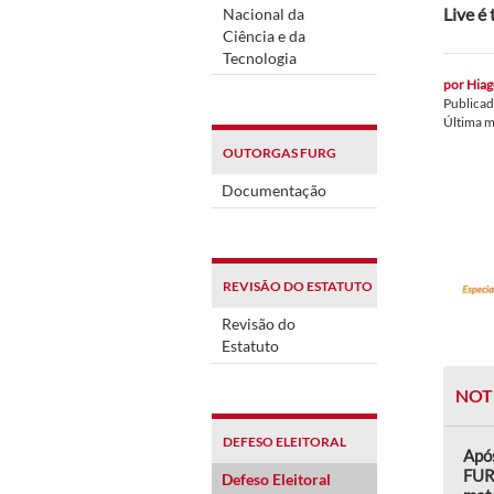
Live é
Nacional da
Ciência e da
Tecnologia
por
Hiag
Publica
Última 
OUTORGAS FURG
Documentação
REVISÃO DO ESTATUTO
Revisão do
Estatuto
NOT
DEFESO ELEITORAL
Após
FUR
Defeso Eleitoral