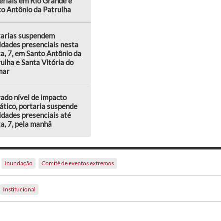
riais em Rio Grande e
o Antônio da Patrulha
tarias suspendem
idades presenciais nesta
a, 7, em Santo Antônio da
ulha e Santa Vitória do
mar
ado nível de impacto
ático, portaria suspende
idades presenciais até
a, 7, pela manhã
Inundação
Comitê de eventos extremos
Institucional