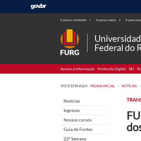
Ir para o conteúdo
Ir para o menu
Ir para a b
1
2
Universida
Federal do 
Acesso à informação
Protocolo Digital
SEI
Bi
>
VOCÊ ESTÁ AQUI:
PÁGINA INICIAL
NOTÍCIAS
TRAN
Notícias
Ingresso
FUR
Nossos cursos
do
Guia de Fontes
22ª Semana