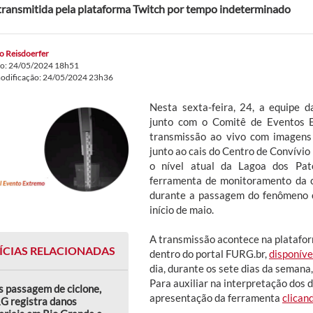
 transmitida pela plataforma Twitch por tempo indeterminado
o Reisdoerfer
do: 24/05/2024 18h51
modificação: 24/05/2024 23h36
Nesta sexta-feira, 24, a equipe 
junto com o Comitê de Eventos 
transmissão ao vivo com imagens 
junto ao cais do Centro de Convívi
o nível atual da Lagoa dos Pat
ferramenta de monitoramento da c
durante a passagem do fenômeno c
início de maio.
A transmissão acontece na platafo
ÍCIAS RELACIONADAS
dentro do portal FURG.br,
disponíve
dia, durante os sete dias da semana
Para auxiliar na interpretação dos 
 passagem de ciclone,
apresentação da ferramenta
clican
G registra danos