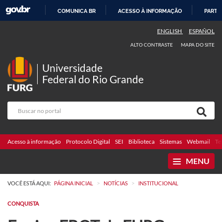
COMUNICA BR
ACESSO À INFORMAÇÃO
PARTI
IR
ENGLISH
ESPAÑOL
PARA
ALTO CONTRASTE
MAPA DO SITE
O
CONTEÚDO
Universidade
Federal do Rio Grande
Acesso à informação
Protocolo Digital
SEI
Biblioteca
Sistemas
Webmail
Te
MENU
>
>
VOCÊ ESTÁ AQUI:
PÁGINA INICIAL
NOTÍCIAS
INSTITUCIONAL
CONQUISTA