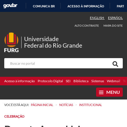
COMUNICA BR
ACESSO À INFORMAÇÃO
PARTI
IR
ENGLISH
ESPAÑOL
PARA
ALTO CONTRASTE
MAPA DO SITE
O
CONTEÚDO
Universidade
Federal do Rio Grande
Acesso à informação
Protocolo Digital
SEI
Biblioteca
Sistemas
Webmail
Te
MENU
>
>
VOCÊ ESTÁ AQUI:
PÁGINA INICIAL
NOTÍCIAS
INSTITUCIONAL
CELEBRAÇÃO