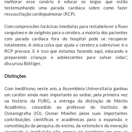
melhorar esse cenário é educar os leigos que estão
testemunhando uma parada cardíaca sobre como fazer
ressuscitação cardiopulmonar (RCP).
Com compressões torácicas imediatas para restabelecer o fluxo
sanguíneo e de oxigênio para o cérebro, a maioria dos pacientes
com parada cardíaca fora do hospital pode se recuperar
totalmente. A única coisa que ajuda o cérebro a sobreviver é o
RCP precoce. E é isso que estamos fazendo aqui, educando e
preparando crianças e adolescentes para salvar vidas”,
discursou Böttiger.
Distinções
Com ineditismo, neste ano, a Assembleia Universitária ganhou
um caráter ainda mais importante ao sediar, pela primeira vez
na história da FURG, a entrega da distinção de Mérito
Acadêmico, concedido ao professor do Instituto de
Oceanografia (IO), Osmar Moeller, pelas suas importantes
contribuições científicas e acadêmicas para a expansão e
consolidação da pesquisa, do ensino, da extensão e da inovação
associada à instituição não apenas no território em que se