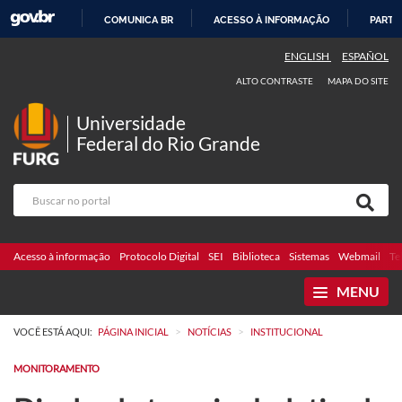
COMUNICA BR
ACESSO À INFORMAÇÃO
PARTI
IR
ENGLISH
ESPAÑOL
PARA
ALTO CONTRASTE
MAPA DO SITE
O
CONTEÚDO
Universidade
Federal do Rio Grande
Acesso à informação
Protocolo Digital
SEI
Biblioteca
Sistemas
Webmail
Te
MENU
>
>
VOCÊ ESTÁ AQUI:
PÁGINA INICIAL
NOTÍCIAS
INSTITUCIONAL
MONITORAMENTO