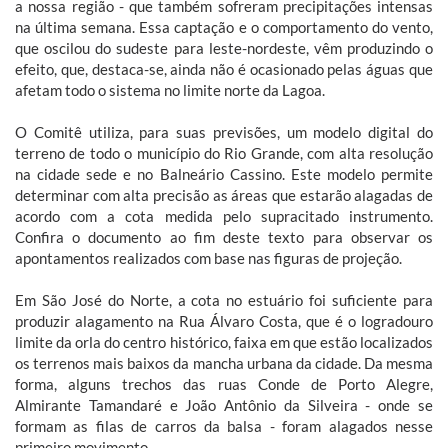
a nossa região - que também sofreram precipitações intensas
na última semana. Essa captação e o comportamento do vento,
que oscilou do sudeste para leste-nordeste, vêm produzindo o
efeito, que, destaca-se, ainda não é ocasionado pelas águas que
afetam todo o sistema no limite norte da Lagoa.
O Comitê utiliza, para suas previsões, um modelo digital do
terreno de todo o município do Rio Grande, com alta resolução
na cidade sede e no Balneário Cassino. Este modelo permite
determinar com alta precisão as áreas que estarão alagadas de
acordo com a cota medida pelo supracitado instrumento.
Confira o documento ao fim deste texto para observar os
apontamentos realizados com base nas figuras de projeção.
Em São José do Norte, a cota no estuário foi suficiente para
produzir alagamento na Rua Álvaro Costa, que é o logradouro
limite da orla do centro histórico, faixa em que estão localizados
os terrenos mais baixos da mancha urbana da cidade. Da mesma
forma, alguns trechos das ruas Conde de Porto Alegre,
Almirante Tamandaré e João Antônio da Silveira - onde se
formam as filas de carros da balsa - foram alagados nesse
primeiro movimento.