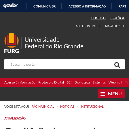
COMUNICA BR
ACESSO À INFORMAÇÃO
PARTI
IR
ENGLISH
ESPAÑOL
PARA
ALTO CONTRASTE
MAPA DO SITE
O
CONTEÚDO
Universidade
Federal do Rio Grande
Acesso à informação
Protocolo Digital
SEI
Biblioteca
Sistemas
Webmail
Te
MENU
>
>
VOCÊ ESTÁ AQUI:
PÁGINA INICIAL
NOTÍCIAS
INSTITUCIONAL
ATUALIZAÇÃO