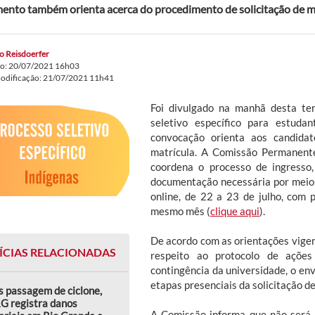
nto também orienta acerca do procedimento de solicitação de m
o Reisdoerfer
do: 20/07/2021 16h03
modificação: 21/07/2021 11h41
Foi divulgado na manhã desta ter
seletivo específico para estuda
convocação orienta aos candidat
matrícula. A Comissão Permanente
coordena o processo de ingresso
documentação necessária por meio 
online, de 22 a 23 de julho, com
mesmo mês (
clique aqui
).
De acordo com as orientações vige
ÍCIAS RELACIONADAS
respeito ao protocolo de açõe
contingência da universidade, o en
etapas presenciais da solicitação de
 passagem de ciclone,
G registra danos
A Comissão informa que não será 