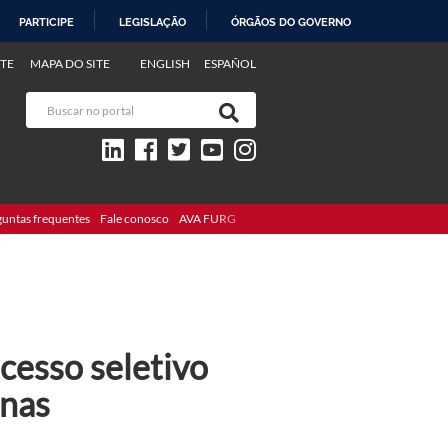
PARTICIPE
LEGISLAÇÃO
ÓRGÃOS DO GOVERNO
TE
MAPA DO SITE
ENGLISH
ESPAÑOL
guntas frequentes
Fale conosco
AVA FURG
cesso seletivo
enas