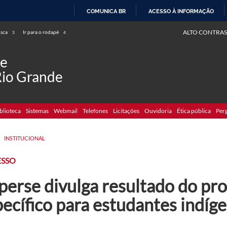
COMUNICA BR
ACESSO À INFORMAÇÃO
IR
ALTO CONTRAS
usca
Ir para o rodapé
3
4
PARA
O
de
CONTEÚDO
Rio Grande
blioteca
Sistemas
Webmail
Telefones
Licitações
Ouvidoria
Ética pública
Per
>
INSTITUCIONAL
ESSO
erse divulga resultado do pro
ecífico para estudantes indíg