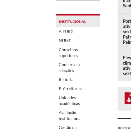
mate
Sant
Por
INSTITUCIONAL
ativ
A FURG
sext
Patr
NUME
Pal
Conselhos
superiores
Elev
clim
Concursos e
ativ
seleções
sext
Reitoria
Pró-reitorias
Unidades
acadêmicas
Avaliação
institucional
Gestão da
Tópico(s):