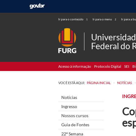
Ir para o conteúdo
Ir para o menu
Ir para a b
1
2
Universida
Federal do 
Acesso à informação
Protocolo Digital
SEI
Bi
>
VOCÊ ESTÁ AQUI:
PÁGINA INICIAL
NOTÍCIAS
INGR
Notícias
Ingresso
Cop
Nossos cursos
esp
Guia de Fontes
22ª Semana