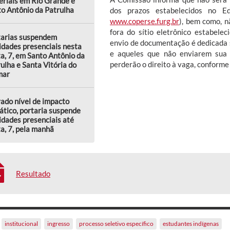
riais em Rio Grande e
o Antônio da Patrulha
dos prazos estabelecidos no Ed
www.coperse.furg.br
), bem como, 
fora do sítio eletrônico estabel
tarias suspendem
envio de documentação é dedicada
idades presenciais nesta
e aqueles que não enviarem sua 
a, 7, em Santo Antônio da
perderão o direito à vaga, conforme 
ulha e Santa Vitória do
mar
ado nível de impacto
ático, portaria suspende
idades presenciais até
a, 7, pela manhã
Resultado
institucional
ingresso
processo seletivo específico
estudantes indígenas