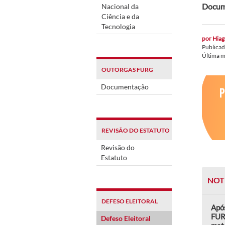
Docume
Nacional da
Ciência e da
Tecnologia
por
Hiag
Publica
Última 
OUTORGAS FURG
Documentação
REVISÃO DO ESTATUTO
Revisão do
Estatuto
NOT
DEFESO ELEITORAL
Após
FUR
Defeso Eleitoral