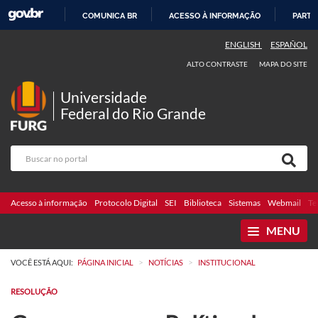
COMUNICA BR
ACESSO À INFORMAÇÃO
PARTI
IR
ENGLISH
ESPAÑOL
PARA
ALTO CONTRASTE
MAPA DO SITE
O
CONTEÚDO
Universidade
Federal do Rio Grande
Acesso à informação
Protocolo Digital
SEI
Biblioteca
Sistemas
Webmail
Te
MENU
>
>
VOCÊ ESTÁ AQUI:
PÁGINA INICIAL
NOTÍCIAS
INSTITUCIONAL
RESOLUÇÃO