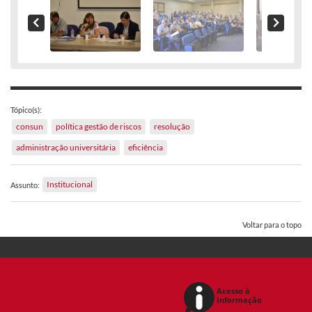
Tópico(s):
consun
política gestão de riscos
resolução
administração universitária
eficiência
Institucional
Assunto:
Voltar para o topo