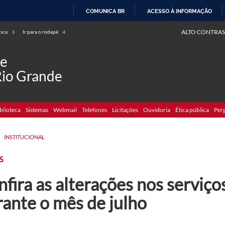
COMUNICA BR
ACESSO À INFORMAÇÃO
IR
ALTO CONTRAS
usca
Ir para o rodapé
3
4
PARA
O
de
CONTEÚDO
Rio Grande
blioteca
Sistemas
Webmail
Telefones
Licitações
Ouvidoria
Ética pública
Per
>
INSTITUCIONAL
S
fira as alterações nos serviç
rante o mês de julho