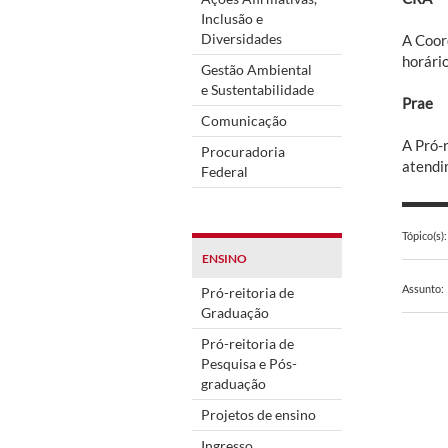
Inclusão e
Diversidades
A Coor
horári
Gestão Ambiental
e Sustentabilidade
Prae
Comunicação
A Pró-
Procuradoria
atendim
Federal
Tópico(s):
ENSINO
Assunto:
Pró-reitoria de
Graduação
Pró-reitoria de
Pesquisa e Pós-
graduação
Projetos de ensino
Ingresso