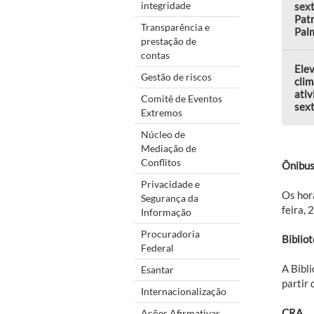
integridade
sext
Patr
Transparência e
Pal
prestação de
contas
Elev
Gestão de riscos
clim
ativ
Comitê de Eventos
sext
Extremos
Núcleo de
Mediação de
Conflitos
Ônibus
Privacidade e
Os horá
Segurança da
feira, 
Informação
Procuradoria
Biblio
Federal
A Bibl
Esantar
partir 
Internacionalização
CRA
Ações Afirmativas,