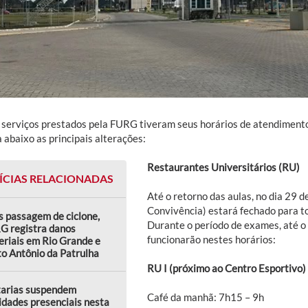
 serviços prestados pela FURG tiveram seus horários de atendimento
 abaixo as principais alterações:
Restaurantes Universitários (RU)
ÍCIAS RELACIONADAS
Até o retorno das aulas, no dia 29 d
Convivência) estará fechado para to
 passagem de ciclone,
Durante o período de exames, até o
G registra danos
funcionarão nestes horários:
riais em Rio Grande e
o Antônio da Patrulha
RU I (próximo ao Centro Esportivo)
tarias suspendem
Café da manhã: 7h15 – 9h
idades presenciais nesta