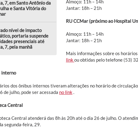
Almoço: 11h – 14h
a, 7, em Santo Antônio da
Jantar: 18h – 21h
ulha e Santa Vitória do
mar
RU CCMar (próximo ao Hospital Uni
ado nível de impacto
Almoço: 11h – 14h
ático, portaria suspende
Jantar: 18h – 21h
idades presenciais até
a, 7, pela manhã
Mais informações sobre os horários
link
ou obtidas pelo telefone (53) 
 interno
rios dos ônibus internos tiveram alterações no horário de circulação.
26 de julho, pode ser acessada
no link
.
teca Central
ioteca Central atenderá das 8h às 20h até o dia 26 de julho. O atendi
da segunda-feira, 29.