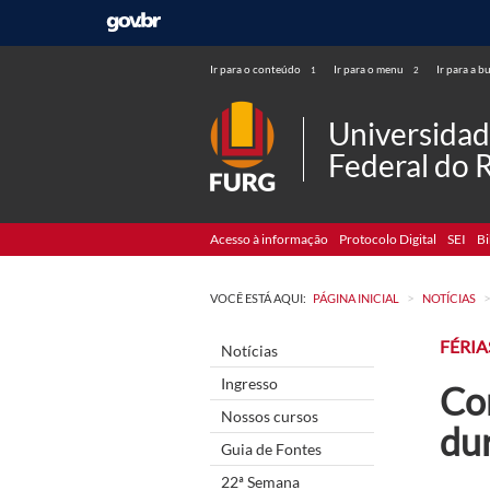
Ir para o conteúdo
Ir para o menu
Ir para a b
1
2
Universida
Federal do 
Acesso à informação
Protocolo Digital
SEI
Bi
>
VOCÊ ESTÁ AQUI:
PÁGINA INICIAL
NOTÍCIAS
FÉRIA
Notícias
Ingresso
Con
Nossos cursos
du
Guia de Fontes
22ª Semana