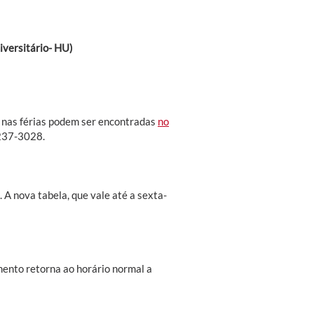
versitário- HU)
 nas férias podem ser encontradas
no
3237-3028.
 A nova tabela, que vale até a sexta-
mento retorna ao horário normal a