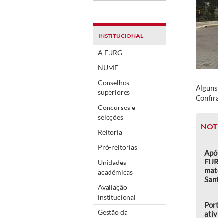
INSTITUCIONAL
A FURG
NUME
Conselhos
Alguns
superiores
Confira
Concursos e
seleções
NOT
Reitoria
Pró-reitorias
Após
FUR
Unidades
mate
acadêmicas
Sant
Avaliação
institucional
Por
Gestão da
ativ