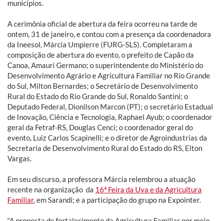
municípios.
A cerimônia oficial de abertura da feira ocorreu na tarde de
ontem, 31 de janeiro, e contou com a presença da coordenadora
da Ineesol, Márcia Umpierre (FURG-SLS). Completaram a
composição de abertura do evento, o prefeito de Capão da
Canoa, Amauri Germano; o superintendente do Ministério do
Desenvolvimento Agrário e Agricultura Familiar no Rio Grande
do Sul, Milton Bernardes; o Secretário de Desenvolvimento
Rural do Estado do Rio Grande do Sul, Ronaldo Santini; o
Deputado Federal, Dionilson Marcon (PT); o secretário Estadual
de Inovação, Ciência e Tecnologia, Raphael Ayub; o coordenador
geral da Fetraf-RS, Douglas Cenci; o coordenador geral do
evento, Luiz Carlos Scapinelli; e o diretor de Agroindustrias da
Secretaria de Desenvolvimento Rural do Estado do RS, Elton
Vargas.
Em seu discurso, a professora Márcia relembrou a atuação
recente na organização da
16ª Feira da Uva e da Agricultura
Familiar
, em Sarandi; e a participação do grupo na Expointer.
“A proposta de fortalecimento da Agricultura Familiar por meio