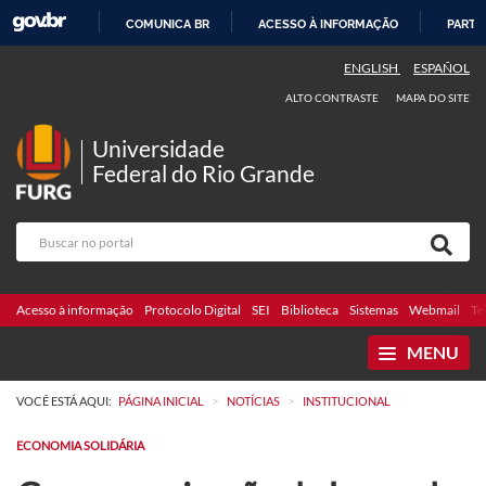
COMUNICA BR
ACESSO À INFORMAÇÃO
PARTI
IR
ENGLISH
ESPAÑOL
PARA
ALTO CONTRASTE
MAPA DO SITE
O
CONTEÚDO
Universidade
Federal do Rio Grande
Acesso à informação
Protocolo Digital
SEI
Biblioteca
Sistemas
Webmail
Te
MENU
>
>
VOCÊ ESTÁ AQUI:
PÁGINA INICIAL
NOTÍCIAS
INSTITUCIONAL
ECONOMIA SOLIDÁRIA