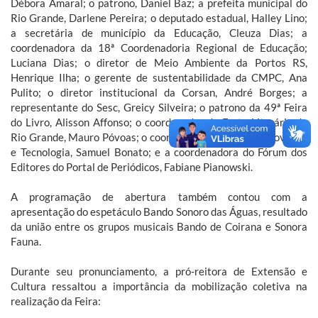
Débora Amaral; o patrono, Daniel Baz; a prefeita municipal do
Rio Grande, Darlene Pereira; o deputado estadual, Halley Lino;
a secretária de município da Educação, Cleuza Dias; a
coordenadora da 18ª Coordenadoria Regional de Educação;
Luciana Dias; o diretor de Meio Ambiente da Portos RS,
Henrique Ilha; o gerente de sustentabilidade da CMPC, Ana
Pulito; o diretor institucional da Corsan, André Borges; a
representante do Sesc, Greicy Silveira; o patrono da 49ª Feira
do Livro, Alisson Affonso; o coordenador da Festa Literária do
Rio Grande, Mauro Póvoas; o coordenador da Feira de Inovação
e Tecnologia, Samuel Bonato; e a coordenadora do Fórum dos
Editores do Portal de Periódicos, Fabiane Pianowski.
A programação de abertura também contou com a
apresentação do espetáculo Bando Sonoro das Águas, resultado
da união entre os grupos musicais Bando de Coirana e Sonora
Fauna.
Durante seu pronunciamento, a pró-reitora de Extensão e
Cultura ressaltou a importância da mobilização coletiva na
realização da Feira: