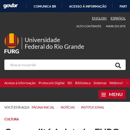
COMUNICA BR
ACESSO À INFORMAÇÃO
PARTI
IR
ENGLISH
ESPAÑOL
PARA
ALTO CONTRASTE
MAPA DO SITE
O
CONTEÚDO
Universidade
Federal do Rio Grande
Acesso à informação
Protocolo Digital
SEI
Biblioteca
Sistemas
Webmail
Te
MENU
>
>
VOCÊ ESTÁ AQUI:
PÁGINA INICIAL
NOTÍCIAS
INSTITUCIONAL
CULTURA