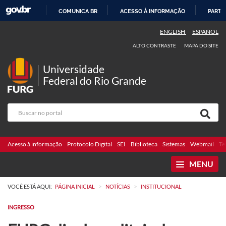
COMUNICA BR
ACESSO À INFORMAÇÃO
PARTI
IR
ENGLISH
ESPAÑOL
PARA
ALTO CONTRASTE
MAPA DO SITE
O
CONTEÚDO
Universidade
Federal do Rio Grande
Acesso à informação
Protocolo Digital
SEI
Biblioteca
Sistemas
Webmail
Te
MENU
>
>
VOCÊ ESTÁ AQUI:
PÁGINA INICIAL
NOTÍCIAS
INSTITUCIONAL
INGRESSO