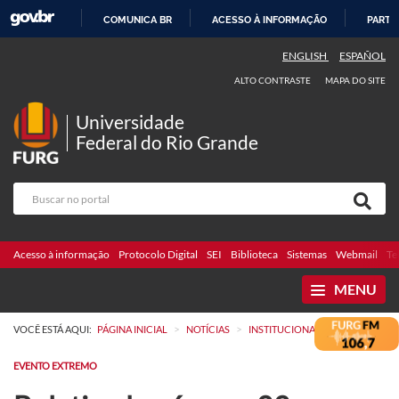
COMUNICA BR
ACESSO À INFORMAÇÃO
PARTI
IR
ENGLISH
ESPAÑOL
PARA
ALTO CONTRASTE
MAPA DO SITE
O
CONTEÚDO
Universidade
Federal do Rio Grande
Acesso à informação
Protocolo Digital
SEI
Biblioteca
Sistemas
Webmail
Te
MENU
>
>
VOCÊ ESTÁ AQUI:
PÁGINA INICIAL
NOTÍCIAS
INSTITUCIONAL
EVENTO EXTREMO