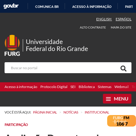
COMUNICA BR
ACESSO À INFORMAÇÃO
PARTI
IR
ENGLISH
ESPAÑOL
PARA
ALTO CONTRASTE
MAPA DO SITE
O
CONTEÚDO
Universidade
Federal do Rio Grande
Acesso à informação
Protocolo Digital
SEI
Biblioteca
Sistemas
Webmail
Te
MENU
>
>
VOCÊ ESTÁ AQUI:
PÁGINA INICIAL
NOTÍCIAS
INSTITUCIONAL
PARTICIPAÇÃO