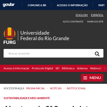
COMUNICA BR
ACESSO À INFORMAÇÃO
PARTI
IR
ENGLISH
ESPAÑOL
PARA
ALTO CONTRASTE
MAPA DO SITE
O
CONTEÚDO
Universidade
Federal do Rio Grande
Acesso à informação
Protocolo Digital
SEI
Biblioteca
Sistemas
Webmail
Te
MENU
>
>
VOCÊ ESTÁ AQUI:
PÁGINA INICIAL
NOTÍCIAS
INSTITUCIONAL
SUSTENTABILIDADE E MEIO AMBIENTE