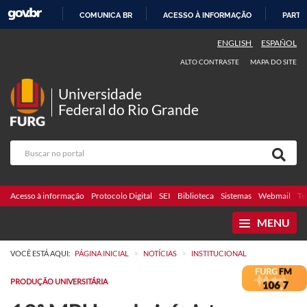
COMUNICA BR
ACESSO À INFORMAÇÃO
PARTI
IR
ENGLISH
ESPAÑOL
PARA
ALTO CONTRASTE
MAPA DO SITE
O
CONTEÚDO
Universidade
Federal do Rio Grande
Acesso à informação
Protocolo Digital
SEI
Biblioteca
Sistemas
Webmail
Te
MENU
>
>
VOCÊ ESTÁ AQUI:
PÁGINA INICIAL
NOTÍCIAS
INSTITUCIONAL
PRODUÇÃO UNIVERSITÁRIA