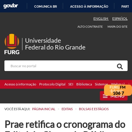
COMUNICA BR
ACESSO À INFORMAÇÃO
PARTI
IR
ENGLISH
ESPAÑOL
PARA
ALTO CONTRASTE
MAPA DO SITE
O
CONTEÚDO
Universidade
Federal do Rio Grande
Acesso à informação
Protocolo Digital
SEI
Biblioteca
Sistemas
Webmail
Te
MENU
>
>
VOCÊ ESTÁ AQUI:
PÁGINA INICIAL
EDITAIS
BOLSAS E ESTÁGIOS
Prae retifica o cronograma do