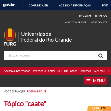
COMUNICA BR
ACESSO À INFORMAÇÃO
PARTI
IR
ENGLISH
ESPAÑOL
PARA
ALTO CONTRASTE
MAPA DO SITE
O
CONTEÚDO
Universidade
Federal do Rio Grande
Acesso à informação
Protocolo Digital
SEI
Biblioteca
Sistemas
Webmail
Te
MENU
VOCÊ ESTÁ AQUI:
PÁGINA INICIAL
Tópico "caate"