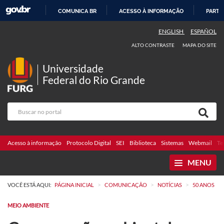
COMUNICA BR
ACESSO À INFORMAÇÃO
PARTI
IR
ENGLISH
ESPAÑOL
PARA
ALTO CONTRASTE
MAPA DO SITE
O
CONTEÚDO
Universidade
Federal do Rio Grande
Acesso à informação
Protocolo Digital
SEI
Biblioteca
Sistemas
Webmail
Te
MENU
>
>
>
VOCÊ ESTÁ AQUI:
PÁGINA INICIAL
COMUNICAÇÃO
NOTÍCIAS
50 ANOS
MEIO AMBIENTE