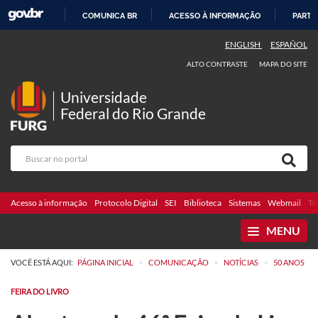
COMUNICA BR
ACESSO À INFORMAÇÃO
PARTI
IR
ENGLISH
ESPAÑOL
PARA
ALTO CONTRASTE
MAPA DO SITE
O
CONTEÚDO
Universidade
Federal do Rio Grande
Acesso à informação
Protocolo Digital
SEI
Biblioteca
Sistemas
Webmail
Te
MENU
>
>
>
VOCÊ ESTÁ AQUI:
PÁGINA INICIAL
COMUNICAÇÃO
NOTÍCIAS
50 ANOS
FEIRA DO LIVRO