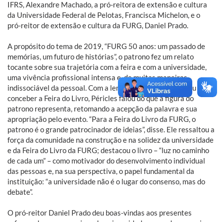
IFRS, Alexandre Machado, a pró-reitora de extensão e cultura
da Universidade Federal de Pelotas, Francisca Michelon, e o
pró-reitor de extensão e cultura da FURG, Daniel Prado.
A propósito do tema de 2019, “FURG 50 anos: um passado de
memórias, um futuro de histórias”, o patrono fez um relato
tocante sobre sua trajetória com a feira e com a universidade,
uma vivência profissional intensa e, de muitas maneiras,
indissociável da pessoal. Com a lembrança de quem ajudou a
conceber a Feira do Livro, Péricles falou do que a figura do
patrono representa, retomando a acepção da palavra e sua
apropriação pelo evento. “Para a Feira do Livro da FURG, o
patrono é o grande patrocinador de ideias”, disse. Ele ressaltou a
força da comunidade na construção e na solidez da universidade
e da Feira do Livro da FURG; destacou o livro – “luz no caminho
de cada um” – como motivador do desenvolvimento individual
das pessoas e, na sua perspectiva, o papel fundamental da
instituição: “a universidade não é o lugar do consenso, mas do
debate”.
O pró-reitor Daniel Prado deu boas-vindas aos presentes