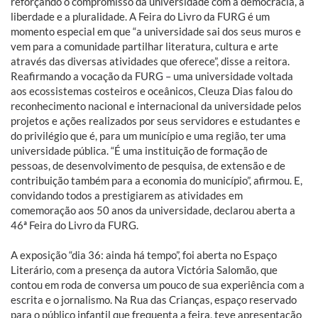
reforçando o compromisso da universidade com a democracia, a
liberdade e a pluralidade. A Feira do Livro da FURG é um
momento especial em que “a universidade sai dos seus muros e
vem para a comunidade partilhar literatura, cultura e arte
através das diversas atividades que oferece”, disse a reitora.
Reafirmando a vocação da FURG – uma universidade voltada
aos ecossistemas costeiros e oceânicos, Cleuza Dias falou do
reconhecimento nacional e internacional da universidade pelos
projetos e ações realizados por seus servidores e estudantes e
do privilégio que é, para um município e uma região, ter uma
universidade pública. “É uma instituição de formação de
pessoas, de desenvolvimento de pesquisa, de extensão e de
contribuição também para a economia do município”, afirmou. E,
convidando todos a prestigiarem as atividades em
comemoração aos 50 anos da universidade, declarou aberta a
46ª Feira do Livro da FURG.
A exposição “dia 36: ainda há tempo”, foi aberta no Espaço
Literário, com a presença da autora Victória Salomão, que
contou em roda de conversa um pouco de sua experiência com a
escrita e o jornalismo. Na Rua das Crianças, espaço reservado
para o público infantil que frequenta a feira, teve apresentação