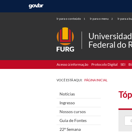
Ir para o conteúdo
Ir para o menu
Ir para a b
1
2
Universida
Federal do 
Acesso à informação
Protocolo Digital
SEI
Bi
VOCÊ ESTÁ AQUI:
PÁGINA INICIAL
Tóp
Notícias
Ingresso
Nossos cursos
Guia de Fontes
22ª Semana