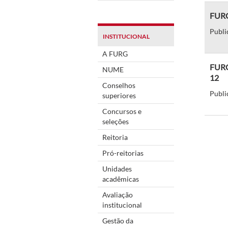
FURG-
Publi
INSTITUCIONAL
A FURG
FURG
NUME
12
Conselhos
Publi
superiores
Concursos e
seleções
Reitoria
Pró-reitorias
Unidades
acadêmicas
Avaliação
institucional
Gestão da