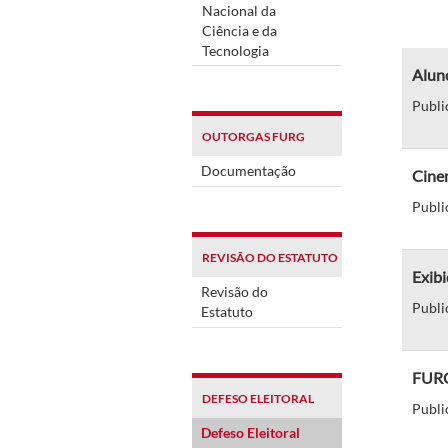
Nacional da
Ciência e da
Tecnologia
Aluno
Publi
OUTORGAS FURG
Documentação
Cine
Publi
REVISÃO DO ESTATUTO
Exibi
Revisão do
Publi
Estatuto
FURG-
DEFESO ELEITORAL
Publi
Defeso Eleitoral