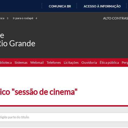
COMUNICA BR
ACESSO À INFORMAÇÃO
IR
ALTO CONTRAS
usca
Ir para o rodapé
3
4
PARA
O
de
CONTEÚDO
Rio Grande
blioteca
Sistemas
Webmail
Telefones
Licitações
Ouvidoria
Ética pública
Per
ico "sessão de cinema"