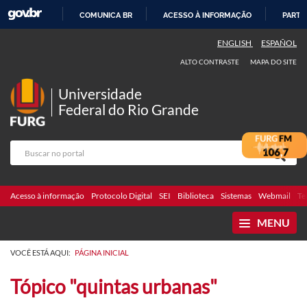
COMUNICA BR
ACESSO À INFORMAÇÃO
PARTI
IR
ENGLISH
ESPAÑOL
PARA
ALTO CONTRASTE
MAPA DO SITE
O
CONTEÚDO
Universidade
Federal do Rio Grande
Acesso à informação
Protocolo Digital
SEI
Biblioteca
Sistemas
Webmail
Te
MENU
VOCÊ ESTÁ AQUI:
PÁGINA INICIAL
Tópico "quintas urbanas"