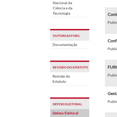
Nacional da
Ciência e da
Tecnologia
Comit
Publi
OUTORGAS FURG
Confl
Documentação
Publi
FURG
REVISÃO DO ESTATUTO
Publi
Revisão do
Estatuto
Gest
Publi
DEFESO ELEITORAL
Defeso Eleitoral