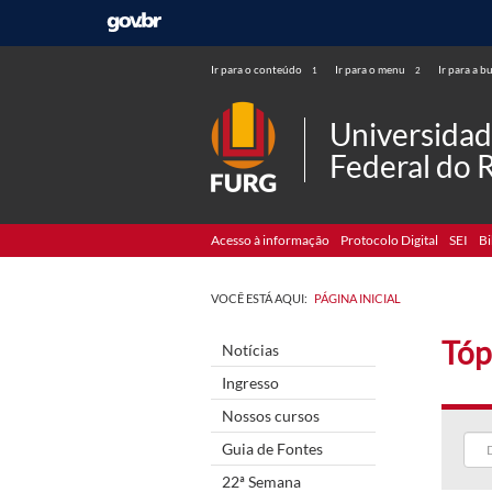
Ir para o conteúdo
Ir para o menu
Ir para a b
1
2
Universida
Federal do 
Acesso à informação
Protocolo Digital
SEI
Bi
VOCÊ ESTÁ AQUI:
PÁGINA INICIAL
Tóp
Notícias
Ingresso
Nossos cursos
Guia de Fontes
22ª Semana