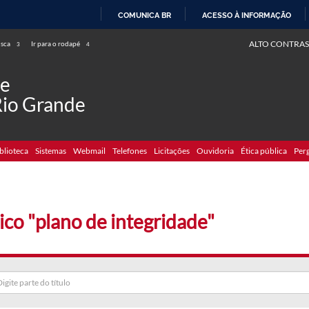
COMUNICA BR
ACESSO À INFORMAÇÃO
IR
ALTO CONTRAS
usca
Ir para o rodapé
3
4
PARA
O
de
CONTEÚDO
Rio Grande
blioteca
Sistemas
Webmail
Telefones
Licitações
Ouvidoria
Ética pública
Per
ico "plano de integridade"