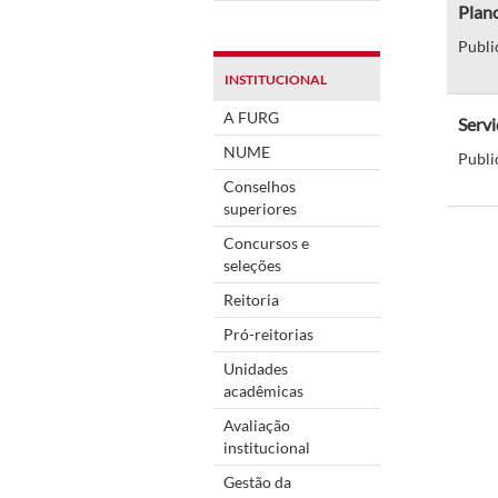
Plano
Publi
INSTITUCIONAL
A FURG
Servi
NUME
Publi
Conselhos
superiores
Concursos e
seleções
Reitoria
Pró-reitorias
Unidades
acadêmicas
Avaliação
institucional
Gestão da