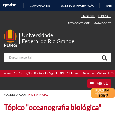
COMUNICA BR
ACESSO À INFORMAÇÃO
PARTI
IR
ENGLISH
ESPAÑOL
PARA
ALTO CONTRASTE
MAPA DO SITE
O
CONTEÚDO
Universidade
Federal do Rio Grande
Acesso à informação
Protocolo Digital
SEI
Biblioteca
Sistemas
Webmail
Te
MENU
VOCÊ ESTÁ AQUI:
PÁGINA INICIAL
Tópico "oceanografia biológica"