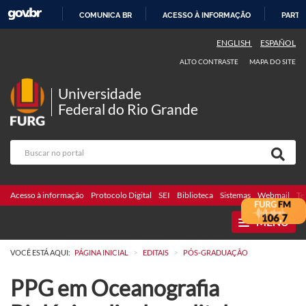
COMUNICA BR
ACESSO À INFORMAÇÃO
PARTI
IR
ENGLISH
ESPAÑOL
PARA
ALTO CONTRASTE
MAPA DO SITE
O
CONTEÚDO
Universidade
Federal do Rio Grande
Acesso à informação
Protocolo Digital
SEI
Biblioteca
Sistemas
Webmail
Te
MENU
>
>
VOCÊ ESTÁ AQUI:
PÁGINA INICIAL
EDITAIS
PÓS-GRADUAÇÃO
PPG em Oceanografia