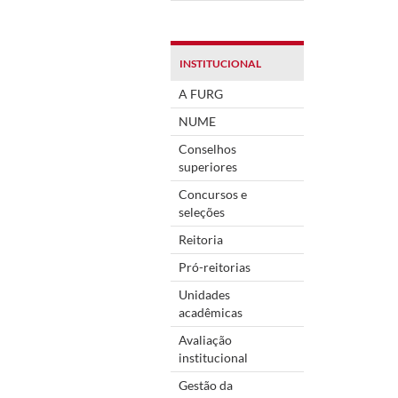
INSTITUCIONAL
A FURG
NUME
Conselhos
superiores
Concursos e
seleções
Reitoria
Pró-reitorias
Unidades
acadêmicas
Avaliação
institucional
Gestão da