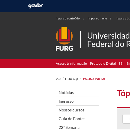
Ir para o conteúdo
Ir para o menu
Ir para a b
1
2
Universida
Federal do 
Acesso à informação
Protocolo Digital
SEI
Bi
VOCÊ ESTÁ AQUI:
PÁGINA INICIAL
Tóp
Notícias
Ingresso
Nossos cursos
Guia de Fontes
22ª Semana