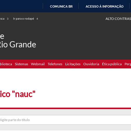
COMUNICA BR
ACESSO À INFORMAÇÃO
IR
ALTO CONTRAS
usca
Ir para o rodapé
3
4
PARA
O
de
CONTEÚDO
Rio Grande
blioteca
Sistemas
Webmail
Telefones
Licitações
Ouvidoria
Ética pública
Per
ico "nauc"