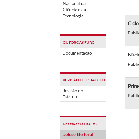
Nacional da
Ciência e da
Tecnologia
Cicl
Publi
OUTORGAS FURG
Documentação
Núcle
Publi
REVISÃO DO ESTATUTO
Prime
Revisão do
Publi
Estatuto
DEFESO ELEITORAL
Defeso Eleitoral