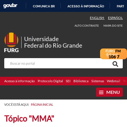
COMUNICA BR
ACESSO À INFORMAÇÃO
PARTI
IR
ENGLISH
ESPAÑOL
PARA
ALTO CONTRASTE
MAPA DO SITE
O
CONTEÚDO
Universidade
Federal do Rio Grande
Acesso à informação
Protocolo Digital
SEI
Biblioteca
Sistemas
Webmail
Te
MENU
VOCÊ ESTÁ AQUI:
PÁGINA INICIAL
Tópico "MMA"