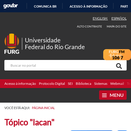
COMUNICA BR
ACESSO À INFORMAÇÃO
PARTI
IR
ENGLISH
ESPAÑOL
PARA
ALTO CONTRASTE
MAPA DO SITE
O
CONTEÚDO
Universidade
Federal do Rio Grande
Acesso à informação
Protocolo Digital
SEI
Biblioteca
Sistemas
Webmail
Te
MENU
VOCÊ ESTÁ AQUI:
PÁGINA INICIAL
Tópico "lacan"