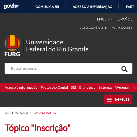
COMUNICA BR
ACESSO À INFORMAÇÃO
PARTI
IR
ENGLISH
ESPAÑOL
PARA
ALTO CONTRASTE
MAPA DO SITE
O
CONTEÚDO
Universidade
Federal do Rio Grande
Acesso à informação
Protocolo Digital
SEI
Biblioteca
Sistemas
Webmail
Te
MENU
VOCÊ ESTÁ AQUI:
PÁGINA INICIAL
Tópico "inscrição"