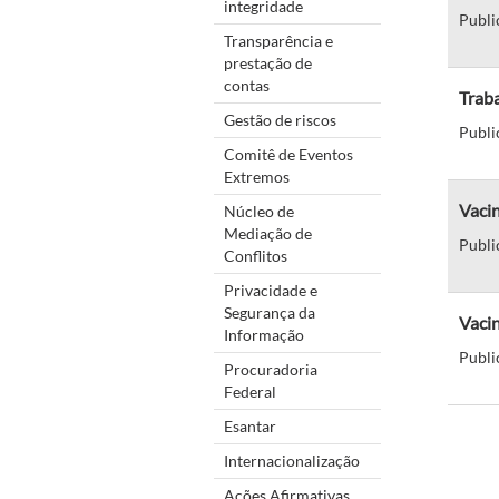
integridade
Publi
Transparência e
prestação de
contas
Trab
Gestão de riscos
Publi
Comitê de Eventos
Extremos
Vacin
Núcleo de
Mediação de
Publi
Conflitos
Privacidade e
Segurança da
Vacin
Informação
Publi
Procuradoria
Federal
Esantar
Internacionalização
Ações Afirmativas,