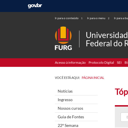
Ir para o conteúdo
Ir para o menu
Ir para a b
1
2
Universida
Federal do 
Acesso à informação
Protocolo Digital
SEI
Bi
VOCÊ ESTÁ AQUI:
PÁGINA INICIAL
Tóp
Notícias
Ingresso
Nossos cursos
Guia de Fontes
22ª Semana