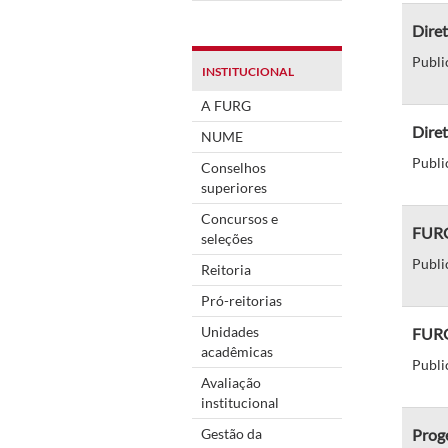
Diret
Publi
INSTITUCIONAL
A FURG
Diret
NUME
Publi
Conselhos
superiores
Concursos e
FURG 
seleções
Publi
Reitoria
Pró-reitorias
Unidades
FURG 
acadêmicas
Publi
Avaliação
institucional
Gestão da
Proge