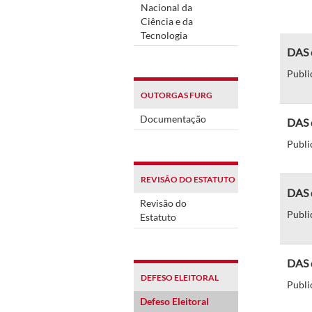
Nacional da
Ciência e da
Tecnologia
DAS c
Publi
OUTORGAS FURG
Documentação
DAS 
Publi
REVISÃO DO ESTATUTO
DAS d
Revisão do
Publi
Estatuto
DAS 
DEFESO ELEITORAL
Publi
Defeso Eleitoral