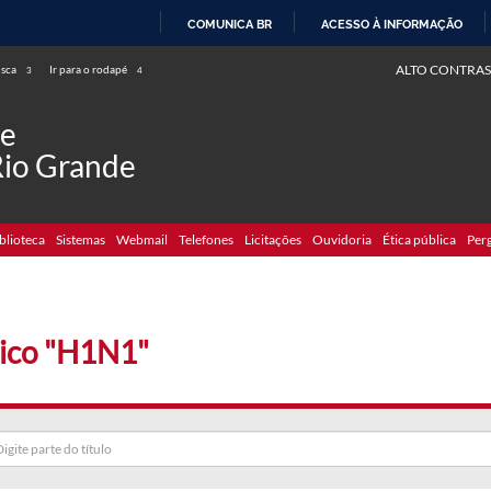
COMUNICA BR
ACESSO À INFORMAÇÃO
IR
ALTO CONTRAS
usca
Ir para o rodapé
3
4
PARA
O
de
CONTEÚDO
Rio Grande
blioteca
Sistemas
Webmail
Telefones
Licitações
Ouvidoria
Ética pública
Per
ico "H1N1"