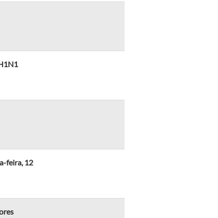
a H1N1
-feira, 12
ores