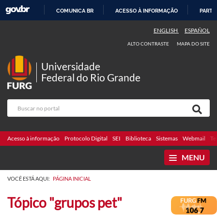
COMUNICA BR
ACESSO À INFORMAÇÃO
PARTI
IR
ENGLISH
ESPAÑOL
PARA
ALTO CONTRASTE
MAPA DO SITE
O
CONTEÚDO
Universidade
Federal do Rio Grande
Acesso à informação
Protocolo Digital
SEI
Biblioteca
Sistemas
Webmail
Te
MENU
VOCÊ ESTÁ AQUI:
PÁGINA INICIAL
Tópico "grupos pet"