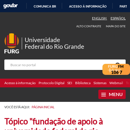
COMUNICA BR
ACESSO À INFORMAÇÃO
PARTI
IR
ENGLISH
ESPAÑOL
PARA
ALTO CONTRASTE
MAPA DO SITE
O
CONTEÚDO
Universidade
Federal do Rio Grande
Acesso à informação
Protocolo Digital
SEI
Biblioteca
Sistemas
Webmail
Te
MENU
VOCÊ ESTÁ AQUI:
PÁGINA INICIAL
Tópico "fundação de apoio à